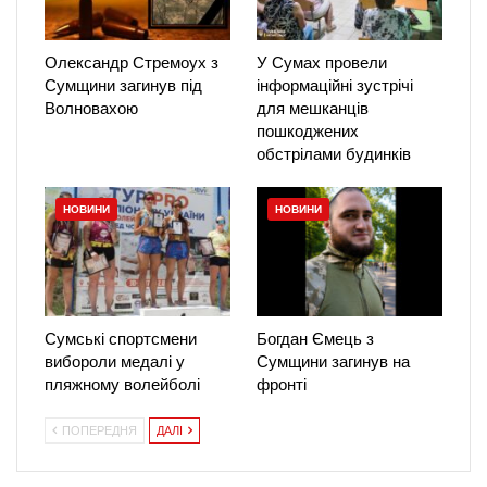
Олександр Стремоух з
У Сумах провели
Сумщини загинув під
інформаційні зустрічі
Волновахою
для мешканців
пошкоджених
обстрілами будинків
НОВИНИ
НОВИНИ
Сумські спортсмени
Богдан Ємець з
вибороли медалі у
Сумщини загинув на
пляжному волейболі
фронті
ПОПЕРЕДНЯ
ДАЛІ