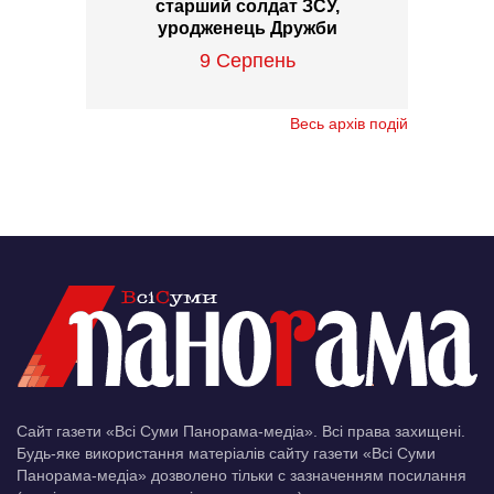
старший солдат ЗСУ,
уродженець Дружби
9 Серпень
Весь архів подій
Сайт газети «Всі Суми Панорама-медіа». Всі права захищені.
Будь-яке використання матеріалів сайту газети «Всі Суми
Панорама-медіа» дозволено тільки c зазначенням посилання