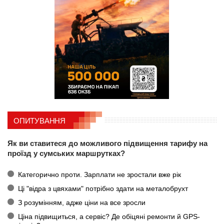
ОПИТУВАННЯ
Як ви ставитеся до можливого підвищення тарифу на
проїзд у сумських маршрутках?
Категорично проти. Зарплати не зростали вже рік
Ці "відра з цвяхами" потрібно здати на металобрухт
З розумінням, адже ціни на все зросли
Ціна підвищиться, а сервіс? Де обіцяні ремонти й GPS-