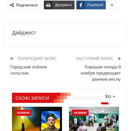
Поділитися
Друкувати
Facebook
Дайджест
ПОПЕРЕДНІЙ ЗАПИС
НАСТУПНИЙ ЗАПИС
Городские побили
Хорошая погода 8
сельских
ноября предвещает
раннюю весну
Усі
СХОЖІ ЗАПИСИ
НОВИНИ
НОВИНИ