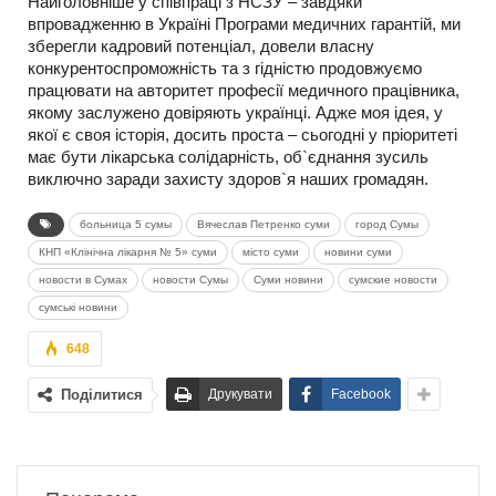
Найголовніше у співпраці з НСЗУ – завдяки
впровадженню в Україні Програми медичних гарантій, ми
зберегли кадровий потенціал, довели власну
конкурентоспроможність та з гідністю продовжуємо
працювати на авторитет професії медичного працівника,
якому заслужено довіряють українці. Адже моя ідея, у
якої є своя історія, досить проста – сьогодні у пріоритеті
має бути лікарська солідарність, об`єднання зусиль
виключно заради захисту здоров`я наших громадян.
больница 5 сумы
Вячеслав Петренко суми
город Сумы
КНП «Клінічна лікарня № 5» суми
місто суми
новини суми
новости в Сумах
новости Сумы
Суми новини
сумские новости
сумські новини
648
Поділитися
Друкувати
Facebook