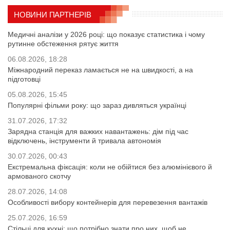
НОВИНИ ПАРТНЕРІВ
Медичні аналізи у 2026 році: що показує статистика і чому
рутинне обстеження рятує життя
06.08.2026, 18:28
Міжнародний переказ ламається не на швидкості, а на
підготовці
05.08.2026, 15:45
Популярні фільми року: що зараз дивляться українці
31.07.2026, 17:32
Зарядна станція для важких навантажень: дім під час
відключень, інструменти й тривала автономія
30.07.2026, 00:43
Екстремальна фіксація: коли не обійтися без алюмінієвого й
армованого скотчу
28.07.2026, 14:08
Особливості вибору контейнерів для перевезення вантажів
25.07.2026, 16:59
Стільці для кухні: що потрібно знати про них, щоб не