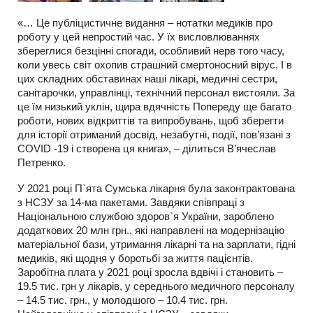
«… Це публіцистичне видання – нотатки медиків про
роботу у цей непростий час. У їх висловлюваннях
збереглися безцінні спогади, особливий нерв того часу,
коли увесь світ охопив страшний смертоносний вірус. І в
цих складних обставинах наші лікарі, медичні сестри,
санітарочки, управлінці, технічний персонал вистояли. За
це їм низький уклін, щира вдячність Попереду ще багато
роботи, нових відкриттів та випробувань, щоб зберегти
для історії отриманий досвід, незабутні, події, пов’язані з
COVID -19 і створена ця книга», – ділиться В’ячеслав
Петренко.
У 2021 році П`ята Сумська лікарня була законтрактована
з НСЗУ за 14-ма пакетами. Завдяки співпраці з
Національною службою здоров`я України, зароблено
додаткових 20 млн грн., які направлені на модернізацію
матеріальної бази, утримання лікарні та на зарплати, гідні
медиків, які щодня у боротьбі за життя пацієнтів.
Заробітна плата у 2021 році зросла вдвічі і становить –
19.5 тис. грн у лікарів, у середнього медичного персоналу
– 14.5 тис. грн., у молодшого – 10.4 тис. грн.