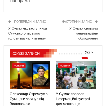
Панорама
ПОПЕРЕДНІЙ ЗАПИС
НАСТУПНИЙ ЗАПИС
У Сумах ексзаступника
У Сумах оновили
Сумського міського
каналізаційне
голови визнали винним
обладнання
Усі
СХОЖІ ЗАПИСИ
НОВИНИ
НОВИНИ
Олександр Стремоух з
У Сумах провели
Сумщини загинув під
інформаційні зустрічі
Волновахою
для мешканців