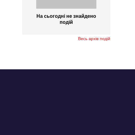
На сьогодні не знайдено
подій
Весь архів подій