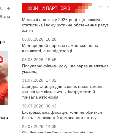
НОВИНИ ПАРТНЕРІВ
ИС
аботы
Медичні аналізи у 2026 році: що показує
статистика і чому рутинне обстеження рятує
життя
06.08.2026, 18:28
ора
Міжнародний переказ ламається не на
швидкості, а на підготовці
05.08.2026, 15:45
Популярні фільми року: що зараз дивляться
українці
31.07.2026, 17:32
Зарядна станція для важких навантажень:
дім під час відключень, інструменти й
тривала автономія
30.07.2026, 00:43
Екстремальна фіксація: коли не обійтися
ного
без алюмінієвого й армованого скотчу
28.07.2026, 14:08
Особливості вибору контейнерів для