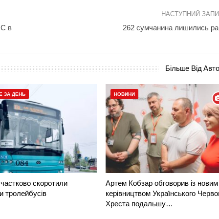
НАСТУПНИЙ ЗАП
ЧС в
262 сумчанина лишились р
Більше Від Авт
Е ЗА ДЕНЬ
НОВИНИ
частково скоротили
Артем Кобзар обговорив із новим
и тролейбусів
керівництвом Українського Черво
Хреста подальшу…