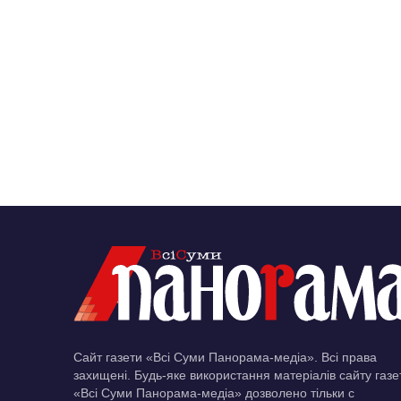
Сайт газети «Всі Суми Панорама-медіа». Всі права
захищені. Будь-яке використання матеріалів сайту газе
«Всі Суми Панорама-медіа» дозволено тільки c