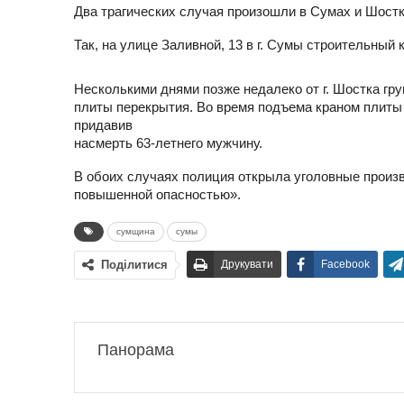
Два трагических случая произошли в Сумах и Шост
Так, на улице Заливной, 13 в г. Сумы строительный к
Несколькими днями позже недалеко от г. Шостка гр
плиты перекрытия. Во время подъема краном плиты 
придавив
насмерть 63-летнего мужчину.
В обоих случаях полиция открыла уголовные произ
повышенной опасностью».
сумщина
сумы
Поділитися
Друкувати
Facebook
Панорама