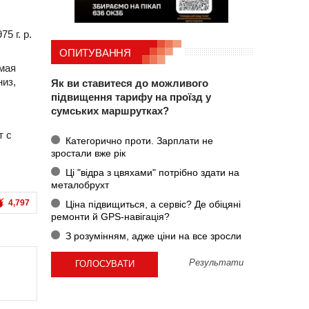
5 г. р.
ОПИТУВАННЯ
имая
низ,
Як ви ставитеся до можливого
підвищення тарифу на проїзд у
сумських маршрутках?
т с
Категорично проти. Зарплати не
зростали вже рік
Ці "відра з цвяхами" потрібно здати на
металобрухт
4,797
Ціна підвищиться, а сервіс? Де обіцяні
ремонти й GPS-навігація?
З розумінням, адже ціни на все зросли
Результати