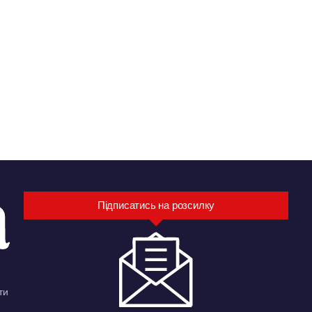
Підписатись на розсилку
ти