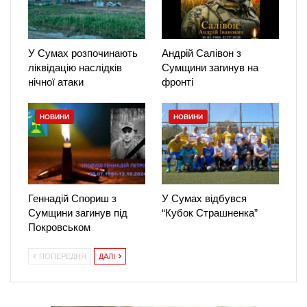
У Сумах розпочинають
Андрій Салівон з
ліквідацію наслідків
Сумщини загинув на
нічної атаки
фронті
НОВИНИ
НОВИНИ
Геннадій Спориш з
У Сумах відбувся
Сумщини загинув під
“Кубок Страшненка”
Покровськом
ПОПЕРЕДНЯ
ДАЛІ