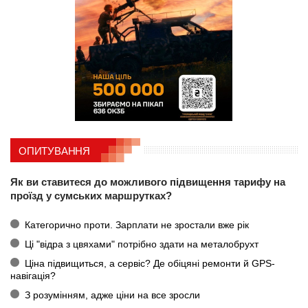
ОПИТУВАННЯ
Як ви ставитеся до можливого підвищення тарифу на
проїзд у сумських маршрутках?
Категорично проти. Зарплати не зростали вже рік
Ці "відра з цвяхами" потрібно здати на металобрухт
Ціна підвищиться, а сервіс? Де обіцяні ремонти й GPS-
навігація?
З розумінням, адже ціни на все зросли