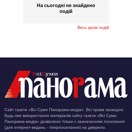
На сьогодні не знайдено
подій
Весь архів подій
Сайт газети «Всі Суми Панорама-медіа». Всі права захищені.
Будь-яке використання матеріалів сайту газети «Всі Суми
Панорама-медіа» дозволено тільки c зазначенням посилання
(для інтернет-видань - гіперпосилання) на джерело.