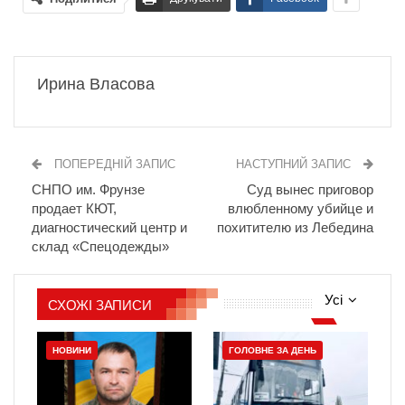
Ирина Власова
ПОПЕРЕДНІЙ ЗАПИС
НАСТУПНИЙ ЗАПИС
СНПО им. Фрунзе
Суд вынес приговор
продает КЮТ,
влюбленному убийце и
диагностический центр и
похитителю из Лебедина
склад «Спецодежды»
Усі
СХОЖІ ЗАПИСИ
НОВИНИ
ГОЛОВНЕ ЗА ДЕНЬ