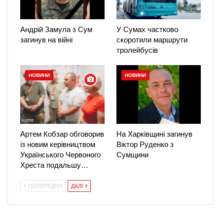
Андрій Замула з Сум
У Сумах частково
загинув на війні
скоротили маршрути
тролейбусів
НОВИНИ
НОВИНИ
Артем Кобзар обговорив
На Харківщині загинув
із новим керівництвом
Віктор Руденко з
Українського Червоного
Сумщини
Хреста подальшу…
ПОПЕРЕДНЯ
ДАЛІ