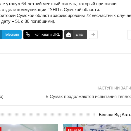
скле утонул 64-летний местный житель, который при жизни
 отделе коммуникации ГУНП в Сумской области.
рритории Сумской области зафиксированы 72 несчастных случае
 дату – 51 с 36 погибшими).
Telegram
Копіювати URL
Email
НАСТУПНИЙ ЗАП
о)
В Сумах продолжаются испытания тепло
Більше Від Авт
НОВИНИ