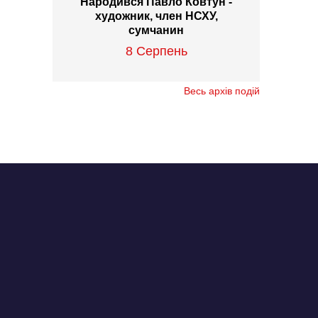
Народився Павло Ковтун -
художник, член НСХУ,
сумчанин
8 Серпень
Весь архів подій