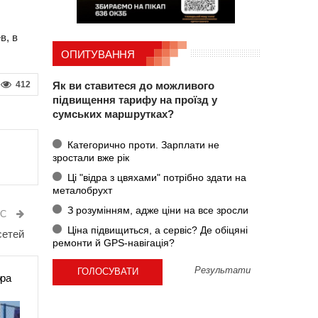
в, в
ОПИТУВАННЯ
412
Як ви ставитеся до можливого
підвищення тарифу на проїзд у
сумських маршрутках?
Категорично проти. Зарплати не
зростали вже рік
Ці "відра з цвяхами" потрібно здати на
металобрухт
З розумінням, адже ціни на все зросли
ИС
Ціна підвищиться, а сервіс? Де обіцяні
сетей
ремонти й GPS-навігація?
Результати
ора