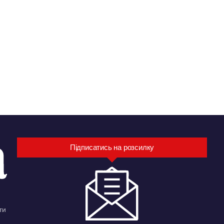
Підписатись на розсилку
ти