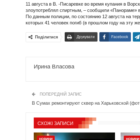
11 августа в В. -Писаревке во время купания в Вор
злоупотреблял спиртным, – сообщили «Панораме» в
По данным полиции, по состоянию 12 августа на те
которых 41 человек погиб (в прошлом году на эту же
Поділитися
Друкувати
Facebook
Ирина Власова
ПОПЕРЕДНІЙ ЗАПИС
В Сумах ремонтируют сквер на Харьковской (фот
СХОЖІ ЗАПИСИ
НОВИНИ
НОВИНИ