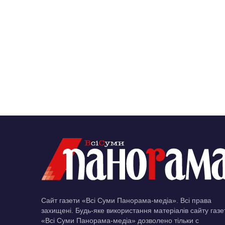
Сайт газети «Всі Суми Панорама-медіа». Всі права
захищені. Будь-яке використання матеріалів сайту газе
«Всі Суми Панорама-медіа» дозволено тільки c