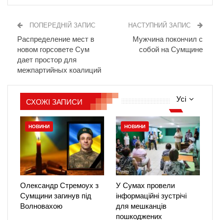
ПОПЕРЕДНІЙ ЗАПИС
НАСТУПНИЙ ЗАПИС
Распределение мест в
Мужчина покончил с
новом горсовете Сум
собой на Сумщине
дает простор для
межпартийных коалиций
Усі
СХОЖІ ЗАПИСИ
НОВИНИ
НОВИНИ
Олександр Стремоух з
У Сумах провели
Сумщини загинув під
інформаційні зустрічі
Волновахою
для мешканців
пошкоджених