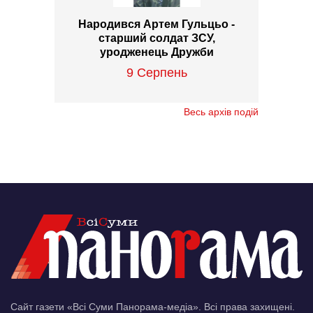
Народився Артем Гульцьо -
старший солдат ЗСУ,
уродженець Дружби
9 Серпень
Весь архів подій
Сайт газети «Всі Суми Панорама-медіа». Всі права захищені.